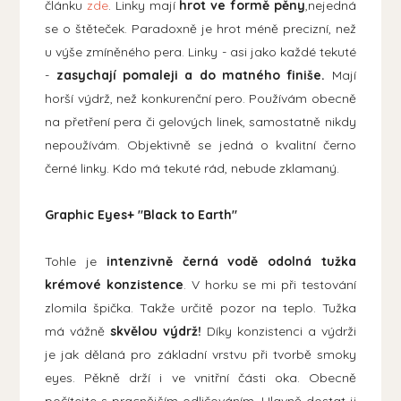
článku
zde
. Linky mají
hrot ve formě pěny
,nejedná
se o štěteček. Paradoxně je hrot méně precizní, než
u výše zmíněného pera. Linky - asi jako každé tekuté
-
zasychají pomaleji a do matného finiše.
Mají
horší výdrž, než konkurenční pero. Používám obecně
na přetření pera či gelových linek, samostatně nikdy
nepoužívám. Objektivně se jedná o kvalitní černo
černé linky. Kdo má tekuté rád, nebude zklamaný.
Graphic Eyes+ "Black to Earth"
Tohle je
intenzivně černá vodě odolná tužka
krémové konzistence
. V horku se mi při testování
zlomila špička. Takže určitě pozor na teplo. Tužka
má vážně
skvělou výdrž!
Díky konzistenci a výdrži
je jak dělaná pro základní vrstvu při tvorbě smoky
eyes. Pěkně drží i ve vnitřní části oka. Obecně
počítejte s pracnějším odličováním. Hlavně dostat ji