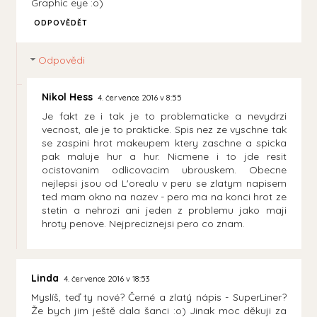
Graphic eye :o)
ODPOVĚDĚT
Odpovědi
Nikol Hess
4. července 2016 v 8:55
Je fakt ze i tak je to problematicke a nevydrzi
vecnost, ale je to prakticke. Spis nez ze vyschne tak
se zaspini hrot makeupem ktery zaschne a spicka
pak maluje hur a hur. Nicmene i to jde resit
ocistovanim odlicovacim ubrouskem. Obecne
nejlepsi jsou od L'orealu v peru se zlatym napisem
ted mam okno na nazev - pero ma na konci hrot ze
stetin a nehrozi ani jeden z problemu jako maji
hroty penove. Nejpreciznejsi pero co znam.
Linda
4. července 2016 v 18:53
Myslíš, teď ty nové? Černé a zlatý nápis - SuperLiner?
Že bych jim ještě dala šanci :o) Jinak moc děkuji za