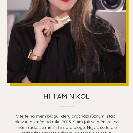
HI, I'AM NIKOL
Vítejte na mém blogu, který prochází různými stádii
aktivity a změn od roku 2013. S tím jak se mění to, co
mám ráda, se mění i témata blogu. Nejvíc se tu ale
rozhodně setkáte s články na téma pečující a