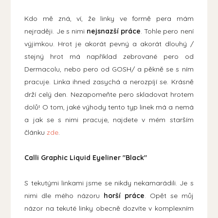
Kdo mě zná, ví, že linky ve formě pera mám
nejraději. Je s nimi
nejsnazší práce
. Tohle pero není
výjimkou. Hrot je akorát pevný a akorát dlouhý /
stejný hrot má například zebrované pero od
Dermacolu, nebo pero od GOSH/ a pěkně se s ním
pracuje. Linka ihned zasychá a nerozpíjí se. Krásně
drží celý den. Nezapomeňte pero skladovat hrotem
dolů! O tom, jaké výhody tento typ linek má a nemá
a jak se s nimi pracuje, najdete v mém starším
článku
zde
.
Calli Graphic Liquid Eyeliner "Black"
S tekutými linkami jsme se nikdy nekamarádili. Je s
nimi dle mého názoru
horší práce
. Opět se můj
názor na tekuté linky obecně dozvíte v komplexním