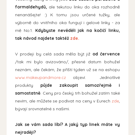
formaldehydů,
ale tekutou linku do oka rozhodně
nenanášejte! :) K tomu jsou určené tužky, ale
výborně do vnitřního oka fungují i gelové linky - za
mě No.1.
Kdybyste nevěděli jak na kočičí linku,
tak návod najdete taktéž
zde.
V prodeji by celá sada měla být již
od července
/tak mi bylo avizováno/, přesné datum bohužel
neznám, ale čekám, že příští týden už se na eshopu
www.makeupandmore.cz
objeví. Jednotlivé
produkty
půjde zakoupit samozřejmě i
samostatně
. Ceny pro český trh bohužel zatím také
nevím, ale můžete se podívat na ceny v Eurech
zde
,
bývají srovnatelné s našimi.
Jak se vám sada líbí? A jaký typ linek máte vy
nejraději?