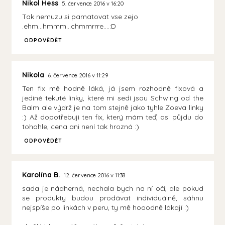
Nikol Hess
5. července 2016 v 16:20
Tak nemuzu si pamatovat vse zejo
.ehm...hmmm...chmmrrre....:D
ODPOVĚDĚT
Nikola
6. července 2016 v 11:29
Ten fix mě hodně láká, já jsem rozhodně fixová a
jediné tekuté linky, které mi sedí jsou Schwing od the
Balm ale výdrž je na tom stejně jako tyhle Zoeva linky
:) Až dopotřebuji ten fix, který mám teď, asi půjdu do
tohohle, cena ani není tak hrozná :)
ODPOVĚDĚT
Karolína B.
12. července 2016 v 11:38
sada je nádherná, nechala bych na ní oči, ale pokud
se produkty budou prodávat individuálně, sáhnu
nejspíše po linkách v peru, ty mě hooodně lákají :)