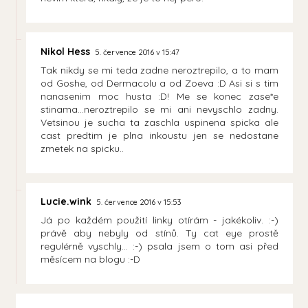
Nikol Hess
5. července 2016 v 15:47
Tak nikdy se mi teda zadne neroztrepilo, a to mam
od Goshe, od Dermacolu a od Zoeva :D Asi si s tim
nanasenim moc husta :D! Me se konec zase*e
stinama...neroztrepilo se mi ani nevyschlo zadny.
Vetsinou je sucha ta zaschla uspinena spicka ale
cast predtim je plna inkoustu jen se nedostane
zmetek na spicku..
Lucie.wink
5. července 2016 v 15:53
Já po každém použití linky otírám - jakékoliv. :-)
právě aby nebyly od stínů. Ty cat eye prostě
regulérně vyschly... :-) psala jsem o tom asi před
měsícem na blogu :-D