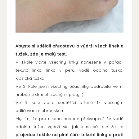
Abyste si udělali představu o výdrži všech linek a
tužek, zde je malý test.
V 1.kole vidíte všechny linky nanesené v pořadí:
tekutá linka, linka v peru, vodě odolná tužka,
klasická tužka.
Ve 2. kole jsem všechny účastníky podrobila velmi
hrubému drhnutí suchými prsty :).
Ve 3. kole vidíte soutěžící otřené 1x vlhčeným
odličovacím ubrouskem.
Myslím, že pro nikoho nebude překvapení, že vodě
odolná tužka vydrží víc jak klasická, ale že to
projedou takhle na plné čáře tekuté linky o proti