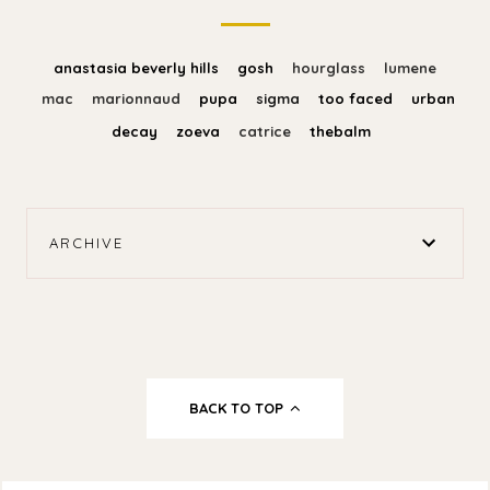
anastasia beverly hills
gosh
hourglass
lumene
mac
marionnaud
pupa
sigma
too faced
urban
decay
zoeva
catrice
thebalm
ARCHIVE
BACK TO TOP