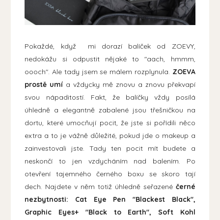
Pokaždé, když mi dorazí balíček od ZOEVY,
nedokážu si odpustit nějaké to "aach, hmmm,
oooch". Ale tady jsem se málem rozplynula.
ZOEVA
prostě umí
a vždycky mě znovu a znovu překvapí
svou nápaditostí. Fakt, že balíčky vždy posílá
úhledně a elegantně zabalené jsou třešničkou na
dortu, které umocňují pocit, že jste si pořídili něco
extra a to je vážně důležité, pokud jde o makeup a
zainvestovali jste. Tady ten pocit mít budete a
neskončí to jen vzdycháním nad balením. Po
otevření tajemného černého boxu se skoro tají
dech. Najdete v něm totiž úhledně seřazené
černé
nezbytnosti: Cat Eye Pen "Blackest Black",
Graphic Eyes+ "Black to Earth", Soft Kohl