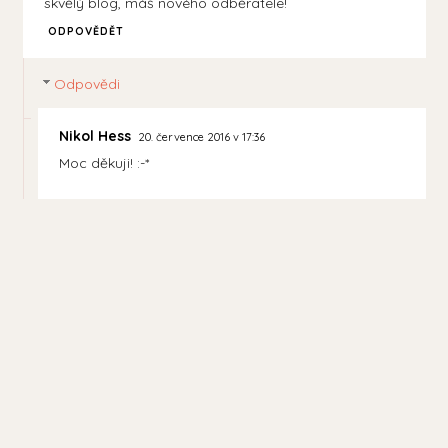
skvělý blog, máš nového odběratele!
ODPOVĚDĚT
Odpovědi
Nikol Hess
20. července 2016 v 17:36
Moc děkuji! :-*