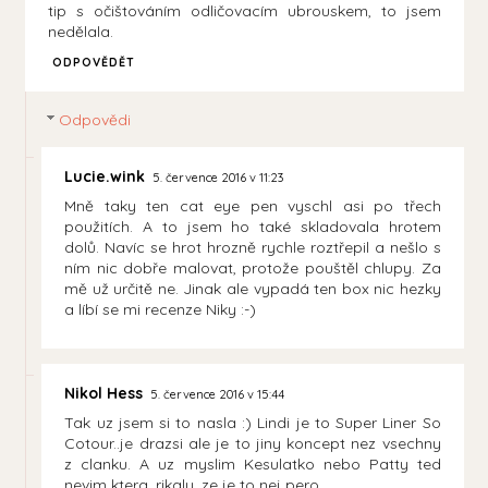
tip s očištováním odličovacím ubrouskem, to jsem
nedělala.
ODPOVĚDĚT
Odpovědi
Lucie.wink
5. července 2016 v 11:23
Mně taky ten cat eye pen vyschl asi po třech
použitích. A to jsem ho také skladovala hrotem
dolů. Navíc se hrot hrozně rychle roztřepil a nešlo s
ním nic dobře malovat, protože pouštěl chlupy. Za
mě už určitě ne. Jinak ale vypadá ten box nic hezky
a líbí se mi recenze Niky :-)
Nikol Hess
5. července 2016 v 15:44
Tak uz jsem si to nasla :) Lindi je to Super Liner So
Cotour..je drazsi ale je to jiny koncept nez vsechny
z clanku. A uz myslim Kesulatko nebo Patty ted
nevim ktera, rikaly, ze je to nej pero.