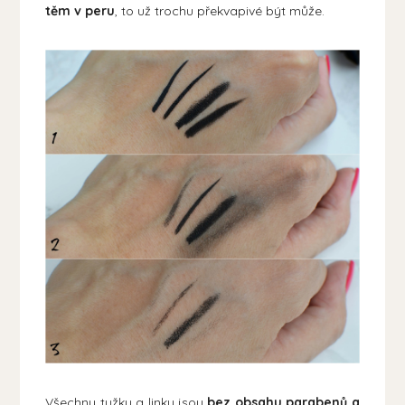
těm v peru
, to už trochu překvapivé být může.
Všechny tužky a linky jsou
bez obsahu parabenů a