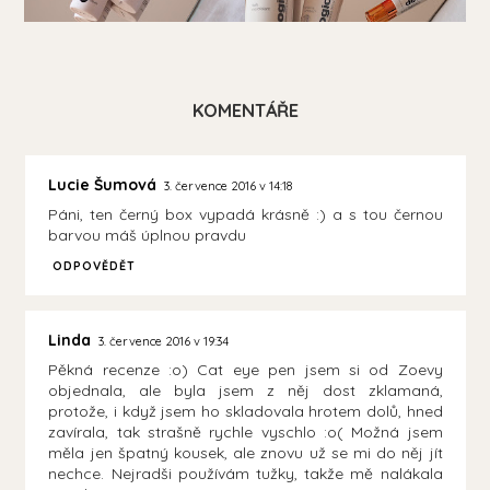
KOMENTÁŘE
Lucie Šumová
3. července 2016 v 14:18
Páni, ten černý box vypadá krásně :) a s tou černou
barvou máš úplnou pravdu
ODPOVĚDĚT
Linda
3. července 2016 v 19:34
Pěkná recenze :o) Cat eye pen jsem si od Zoevy
objednala, ale byla jsem z něj dost zklamaná,
protože, i když jsem ho skladovala hrotem dolů, hned
zavírala, tak strašně rychle vyschlo :o( Možná jsem
měla jen špatný kousek, ale znovu už se mi do něj jít
nechce. Nejradši používám tužky, takže mě nalákala