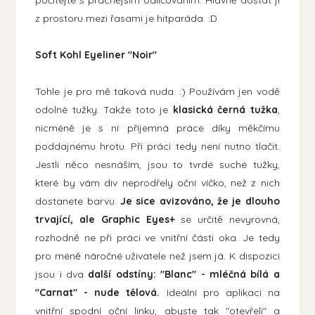
z prostoru mezi řasami je hitparáda. :D
Soft Kohl Eyeliner "Noir"
Tohle je pro mě taková nuda. :) Používám jen vodě
odolné tužky. Takže toto je
klasická černá tužka
,
nicméně je s ní příjemná práce díky měkčímu
poddajnému hrotu. Při práci tedy není nutno tlačit.
Jestli něco nesnáším, jsou to tvrdé suché tužky,
které by vám div neprodřely oční víčko, než z nich
dostanete barvu.
Je sice avizováno, že je dlouho
trvající, ale Graphic Eyes+
se určitě nevyrovná,
rozhodně ne při práci ve vnitřní části oka. Je tedy
pro méně náročné uživatele než jsem já. K dispozici
jsou i dva
další odstíny: "Blanc" - mléčná bílá a
"Carnat" - nude tělová.
Ideální pro aplikaci na
vnitřní spodní oční linku, abyste tak "otevřeli" a